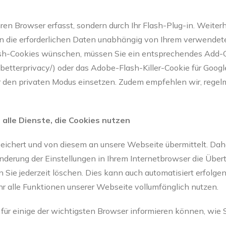
en Browser erfasst, sondern durch Ihr Flash-Plug-in. Weiter
rn die erforderlichen Daten unabhängig von Ihrem verwende
h-Cookies wünschen, müssen Sie ein entsprechendes Add-On ins
on/betterprivacy/) oder das Adobe-Flash-Killer-Cookie für Go
r den privaten Modus einsetzen. Zudem empfehlen wir, regel
alle Dienste, die Cookies nutzen
chert und von diesem an unsere Webseite übermittelt. Daher 
derung der Einstellungen in Ihrem Internetbrowser die Übert
 Sie jederzeit löschen. Dies kann auch automatisiert erfolg
r alle Funktionen unserer Webseite vollumfänglich nutzen.
 für einige der wichtigsten Browser informieren können, wie